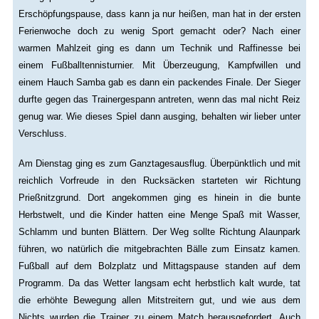
Erschöpfungspause, dass kann ja nur heißen, man hat in der ersten
Ferienwoche doch zu wenig Sport gemacht oder? Nach einer
warmen Mahlzeit ging es dann um Technik und Raffinesse bei
einem Fußballtennisturnier. Mit Überzeugung, Kampfwillen und
einem Hauch Samba gab es dann ein packendes Finale. Der Sieger
durfte gegen das Trainergespann antreten, wenn das mal nicht Reiz
genug war. Wie dieses Spiel dann ausging, behalten wir lieber unter
Verschluss.
Am Dienstag ging es zum Ganztagesausflug. Überpünktlich und mit
reichlich Vorfreude in den Rucksäcken starteten wir Richtung
Prießnitzgrund. Dort angekommen ging es hinein in die bunte
Herbstwelt, und die Kinder hatten eine Menge Spaß mit Wasser,
Schlamm und bunten Blättern. Der Weg sollte Richtung Alaunpark
führen, wo natürlich die mitgebrachten Bälle zum Einsatz kamen.
Fußball auf dem Bolzplatz und Mittagspause standen auf dem
Programm. Da das Wetter langsam echt herbstlich kalt wurde, tat
die erhöhte Bewegung allen Mitstreitern gut, und wie aus dem
Nichts wurden die Trainer zu einem Match herausgefordert. Auch